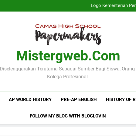
Profil Dinas
Logo Kementerian Pen
Mengenal Poster Pendidika
Mengenang Pidato Hari
Profil Dinas
Logo Kementerian Pen
Mengenal Poster Pendidika
Mengenang Pidato Hari
Mistergweb.com
i Diselenggarakan Terutama Sebagai Sumber Bagi Siswa, Orang
Kolega Profesional.
AP WORLD HISTORY
PRE-AP ENGLISH
HISTORY OF 
FOLLOW MY BLOG WITH BLOGLOVIN