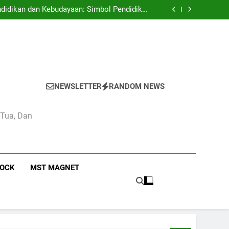
 Pendidikan Camas High School Kota Bandung
didikan dan Kebudayaan: Simbol Pendidikan
Berkualitas di Indonesia
n Estetika di Sekolah Menengah Camas High
School
 Pendidikan Nasional di Camas High School
 Pendidikan Camas High School Kota Bandung
didikan dan Kebudayaan: Simbol Pendidikan
Berkualitas di Indonesia
n Estetika di Sekolah Menengah Camas High
School
 Pendidikan Nasional di Camas High School
NEWSLETTER
RANDOM NEWS
 Tua, Dan
ROCK
MST MAGNET