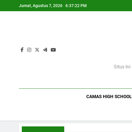
Skip
Jumat, Agustus 7, 2026
6:37:23 PM
to
content
Situs In
CAMAS HIGH SCHOOL