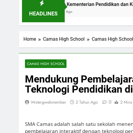
Bandung
Logo Kementerian Pendidikan dan Kebudayaan: 
2 Hari Ago
HEADLINES
Home
Camas High School
Camas High Schoo
CAMAS HIGH SCHOOL
Mendukung Pembelajara
Teknologi Pendidikan 
0
Mistergwebmember
2 Tahun Ago
2 Mins
SMA Camas adalah salah satu sekolah men
pembelajaran interaktif dengan teknologi pe