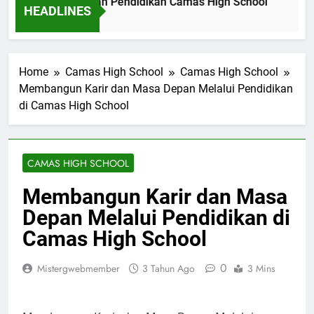
gali Makna Slogan Pendidikan Camas High School
Impl
HEADLINES
 Ago
21 Ja
Home
Camas High School
Camas High School
Membangun Karir dan Masa Depan Melalui Pendidikan
di Camas High School
CAMAS HIGH SCHOOL
Membangun Karir dan Masa
Depan Melalui Pendidikan di
Camas High School
0
Mistergwebmember
3 Tahun Ago
3 Mins