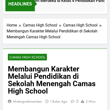
ementasi Kurikulum Merdeka di Kelas 4 Pendidikan Pancasil
HEADLINES
 Ago
Home
Camas High School
Camas High School
Membangun Karakter Melalui Pendidikan di Sekolah
Menengah Camas High School
CAMAS HIGH SCHOOL
Membangun Karakter
Melalui Pendidikan di
Sekolah Menengah Camas
High School
0
Mistergwebmember
1 Bulan Ago
2 Mins