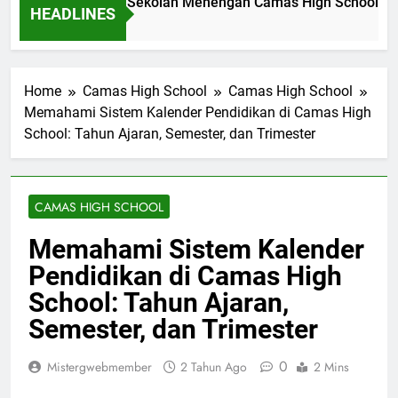
vasi Pendidikan di Sekolah Menengah Camas High School: Stu
HEADLINES
m Ago
Home
Camas High School
Camas High School
Memahami Sistem Kalender Pendidikan di Camas High
School: Tahun Ajaran, Semester, dan Trimester
CAMAS HIGH SCHOOL
Memahami Sistem Kalender
Pendidikan di Camas High
School: Tahun Ajaran,
Semester, dan Trimester
0
Mistergwebmember
2 Tahun Ago
2 Mins