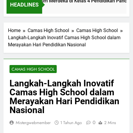
lementasi Kurikulum Merdeka di Kelas 4 Pendidikan Pancasil
HEADLINES
m Ago
Home
Camas High School
Camas High School
Langkah-Langkah Inovatif Camas High School dalam
Merayakan Hari Pendidikan Nasional
CAMAS HIGH SCHOOL
Langkah-Langkah Inovatif
Camas High School dalam
Merayakan Hari Pendidikan
Nasional
0
Mistergwebmember
1 Tahun Ago
2 Mins