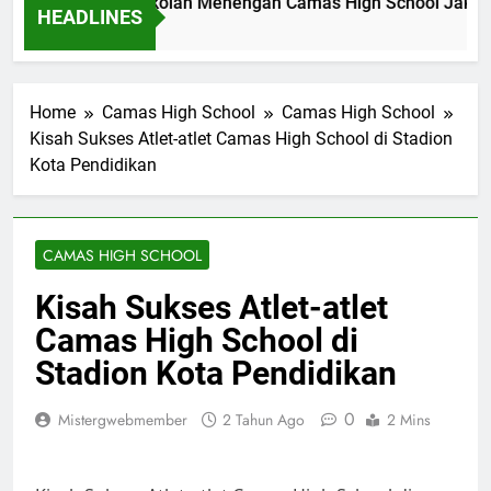
wal Akademik Sekolah Menengah Camas High School Jakarta
HEADLINES
m Ago
Home
Camas High School
Camas High School
Kisah Sukses Atlet-atlet Camas High School di Stadion
Kota Pendidikan
CAMAS HIGH SCHOOL
Kisah Sukses Atlet-atlet
Camas High School di
Stadion Kota Pendidikan
0
Mistergwebmember
2 Tahun Ago
2 Mins