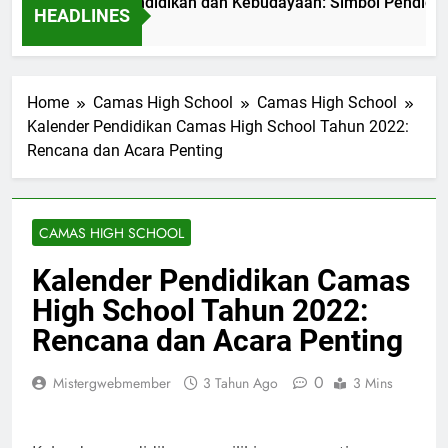
 Kementerian Pendidikan dan Kebudayaan: Simbol Pendidikan B
HEADLINES
 Ago
Home
Camas High School
Camas High School
Kalender Pendidikan Camas High School Tahun 2022:
Rencana dan Acara Penting
CAMAS HIGH SCHOOL
Kalender Pendidikan Camas
High School Tahun 2022:
Rencana dan Acara Penting
0
Mistergwebmember
3 Tahun Ago
3 Mins