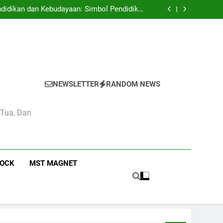
 Pendidikan Camas High School Kota Bandung
didikan dan Kebudayaan: Simbol Pendidikan
Berkualitas di Indonesia
n Estetika di Sekolah Menengah Camas High
School
 Pendidikan Nasional di Camas High School
 Pendidikan Camas High School Kota Bandung
didikan dan Kebudayaan: Simbol Pendidikan
Berkualitas di Indonesia
n Estetika di Sekolah Menengah Camas High
School
 Pendidikan Nasional di Camas High School
NEWSLETTER
RANDOM NEWS
 Tua, Dan
ROCK
MST MAGNET