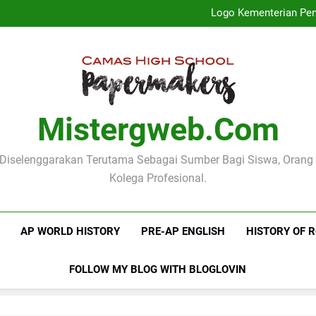
Profil Dinas
Logo Kementerian Pen
Mengenal Poster Pendidika
Mengenang Pidato Hari
Profil Dinas
Logo Kementerian Pen
Mengenal Poster Pendidika
Mengenang Pidato Hari
Mistergweb.com
i Diselenggarakan Terutama Sebagai Sumber Bagi Siswa, Orang
Kolega Profesional.
AP WORLD HISTORY
PRE-AP ENGLISH
HISTORY OF 
FOLLOW MY BLOG WITH BLOGLOVIN