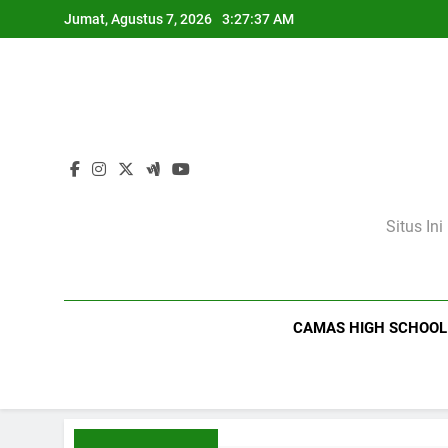
Skip
Jumat, Agustus 7, 2026
3:27:38 AM
to
content
Situs In
CAMAS HIGH SCHOOL