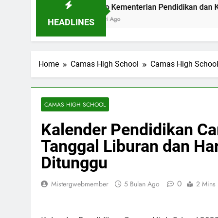
 Bandung
Logo Kementerian Pendidikan dan Kebudayaan: 
2 Hari Ago
HEADLINES
Home
Camas High School
Camas High Schoo
CAMAS HIGH SCHOOL
Kalender Pendidikan C
Tanggal Liburan dan Har
Ditunggu
0
Mistergwebmember
5 Bulan Ago
2 Mins