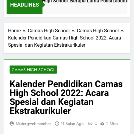
didikan di Camas High School: Berapa Lama Polisi Dibutuhkan
HEADLINES
m Ago
Home
Camas High School
Camas High School
Kalender Pendidikan Camas High School 2022: Acara
Spesial dan Kegiatan Ekstrakurikuler
CAMAS HIGH SCHOOL
Kalender Pendidikan Camas
High School 2022: Acara
Spesial dan Kegiatan
Ekstrakurikuler
0
Mistergwebmember
11 Bulan Ago
2 Mins