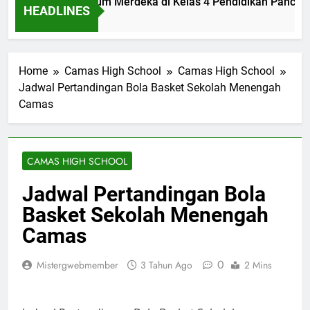
lementasi Kurikulum Merdeka di Kelas 4 Pendidikan Pancasil
HEADLINES
m Ago
Home
Camas High School
Camas High School
Jadwal Pertandingan Bola Basket Sekolah Menengah
Camas
CAMAS HIGH SCHOOL
Jadwal Pertandingan Bola
Basket Sekolah Menengah
Camas
0
Mistergwebmember
3 Tahun Ago
2 Mins