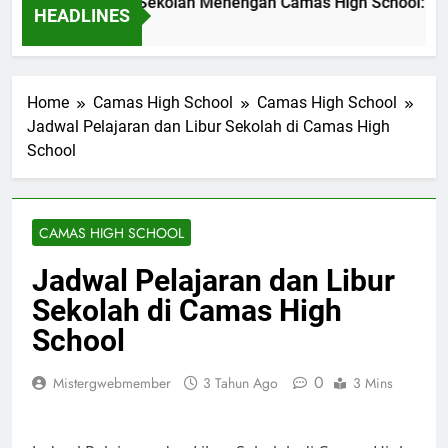
asi Pendidikan di Sekolah Menengah Camas High School: Stud
HEADLINES
 Ago
Home
Camas High School
Camas High School
Jadwal Pelajaran dan Libur Sekolah di Camas High
School
CAMAS HIGH SCHOOL
Jadwal Pelajaran dan Libur
Sekolah di Camas High
School
0
Mistergwebmember
3 Tahun Ago
3 Mins