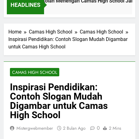
wal Akademik Sekolah Menengah Camas High School Jakart
HEADLINES
enit Ago
Home
Camas High School
Camas High School
Inspirasi Pendidikan: Contoh Slogan Mudah Digambar
untuk Camas High School
CAMAS HIGH SCHOOL
Inspirasi Pendidikan:
Contoh Slogan Mudah
Digambar untuk Camas
High School
0
Mistergwebmember
2 Bulan Ago
2 Mins