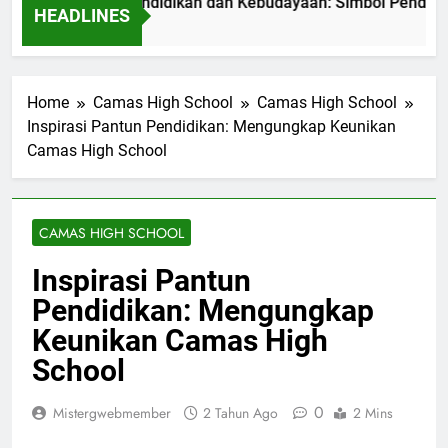
o Kementerian Pendidikan dan Kebudayaan: Simbol Pendidikan 
HEADLINES
am Ago
Home
Camas High School
Camas High School
Inspirasi Pantun Pendidikan: Mengungkap Keunikan
Camas High School
CAMAS HIGH SCHOOL
Inspirasi Pantun
Pendidikan: Mengungkap
Keunikan Camas High
School
0
Mistergwebmember
2 Tahun Ago
2 Mins