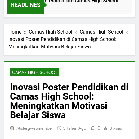
gali Makna Slogan Pendidikan Camas High School
Imp
HEADLINES
 Ago
15 J
Home
Camas High School
Camas High School
Inovasi Poster Pendidikan di Camas High School:
Meningkatkan Motivasi Belajar Siswa
CAMAS HIGH SCHOOL
Inovasi Poster Pendidikan di
Camas High School:
Meningkatkan Motivasi
Belajar Siswa
0
Mistergwebmember
3 Tahun Ago
3 Mins