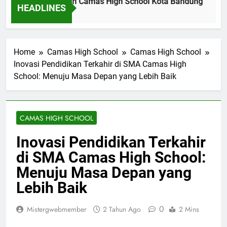
fil Dinas Pendidikan Camas High School Kota Bandung
L
HEADLINES
m Ago
2
Home
Camas High School
Camas High School
Inovasi Pendidikan Terkahir di SMA Camas High
School: Menuju Masa Depan yang Lebih Baik
CAMAS HIGH SCHOOL
Inovasi Pendidikan Terkahir
di SMA Camas High School:
Menuju Masa Depan yang
Lebih Baik
0
Mistergwebmember
2 Tahun Ago
2 Mins