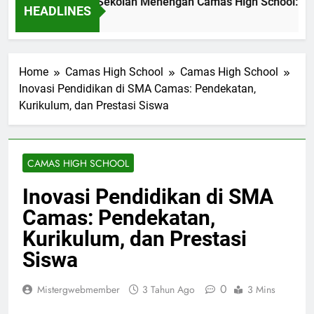
asi Pendidikan di Sekolah Menengah Camas High School: Stud
HEADLINES
m Ago
Home
Camas High School
Camas High School
Inovasi Pendidikan di SMA Camas: Pendekatan,
Kurikulum, dan Prestasi Siswa
CAMAS HIGH SCHOOL
Inovasi Pendidikan di SMA
Camas: Pendekatan,
Kurikulum, dan Prestasi
Siswa
0
Mistergwebmember
3 Tahun Ago
3 Mins