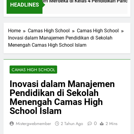
ementasi Kurikulum Merdeka di Kelas 4 Pendidikan Pancasil
HEADLINES
nit Ago
Home
Camas High School
Camas High School
Inovasi dalam Manajemen Pendidikan di Sekolah
Menengah Camas High School Islam
CAMAS HIGH SCHOOL
Inovasi dalam Manajemen
Pendidikan di Sekolah
Menengah Camas High
School Islam
0
Mistergwebmember
2 Tahun Ago
2 Mins