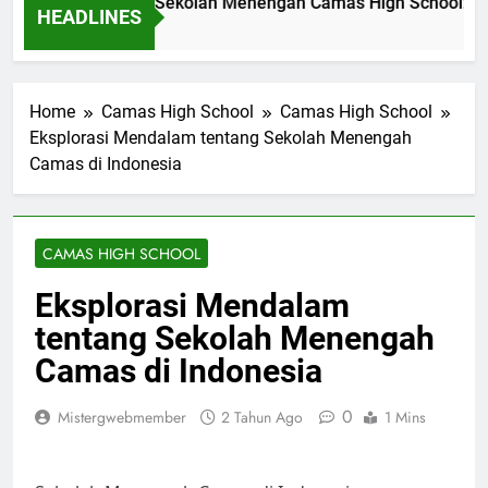
vasi Pendidikan di Sekolah Menengah Camas High School: Stu
HEADLINES
m Ago
Home
Camas High School
Camas High School
Eksplorasi Mendalam tentang Sekolah Menengah
Camas di Indonesia
CAMAS HIGH SCHOOL
Eksplorasi Mendalam
tentang Sekolah Menengah
Camas di Indonesia
0
Mistergwebmember
2 Tahun Ago
1 Mins