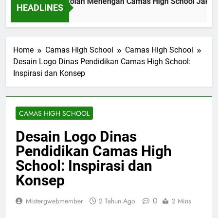
wal Akademik Sekolah Menengah Camas High School Jakarta
HEADLINES
m Ago
Home
Camas High School
Camas High School
Desain Logo Dinas Pendidikan Camas High School:
Inspirasi dan Konsep
CAMAS HIGH SCHOOL
Desain Logo Dinas
Pendidikan Camas High
School: Inspirasi dan
Konsep
0
Mistergwebmember
2 Tahun Ago
2 Mins