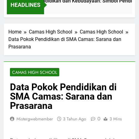
 Kementerian Pendidikan dan Kebudayaan: Simbol Pendidikan B
HEADLINES
m Ago
Home
Camas High School
Camas High School
Data Pokok Pendidikan di SMA Camas: Sarana dan
Prasarana
CAMAS HIGH SCHOOL
Data Pokok Pendidikan di
SMA Camas: Sarana dan
Prasarana
0
Mistergwebmember
3 Tahun Ago
3 Mins