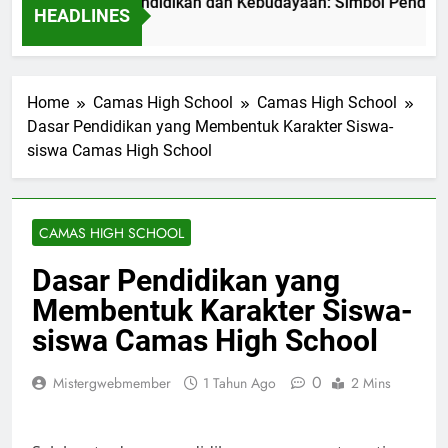
o Kementerian Pendidikan dan Kebudayaan: Simbol Pendidikan 
HEADLINES
i Ago
Home
Camas High School
Camas High School
Dasar Pendidikan yang Membentuk Karakter Siswa-
siswa Camas High School
CAMAS HIGH SCHOOL
Dasar Pendidikan yang
Membentuk Karakter Siswa-
siswa Camas High School
0
Mistergwebmember
1 Tahun Ago
2 Mins