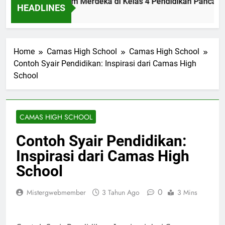
ementasi Kurikulum Merdeka di Kelas 4 Pendidikan Pancasila
HEADLINES
nit Ago
Home
Camas High School
Camas High School
Contoh Syair Pendidikan: Inspirasi dari Camas High
School
CAMAS HIGH SCHOOL
Contoh Syair Pendidikan:
Inspirasi dari Camas High
School
0
Mistergwebmember
3 Tahun Ago
3 Mins