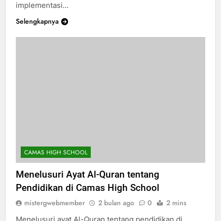
Sekolah Camas High School, Bapak Satria,
implementasi…
Selengkapnya
CAMAS HIGH SCHOOL
Menelusuri Ayat Al-Quran tentang
Pendidikan di Camas High School
mistergwebmember
2 bulan ago
0
2 mins