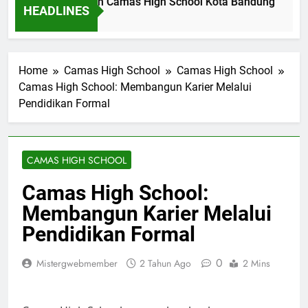
fil Dinas Pendidikan Camas High School Kota Bandung
L
HEADLINES
m Ago
2
Home
Camas High School
Camas High School
Camas High School: Membangun Karier Melalui
Pendidikan Formal
CAMAS HIGH SCHOOL
Camas High School:
Membangun Karier Melalui
Pendidikan Formal
0
Mistergwebmember
2 Tahun Ago
2 Mins