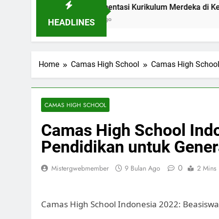
chool
Implementasi Kurikulum Merdeka di Kelas 4 Pendi
18 Jam Ago
HEADLINES
Home
Camas High School
Camas High Schoo
CAMAS HIGH SCHOOL
Camas High School Ind
Pendidikan untuk Gene
0
Mistergwebmember
9 Bulan Ago
2 Mins
Camas High School Indonesia 2022: Beasisw