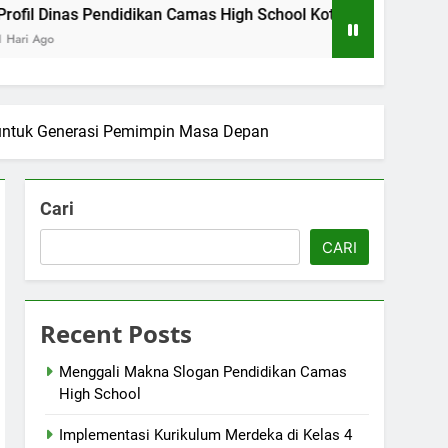
s Pendidikan Camas High School Kota Bandung
Logo Keme
3 Hari Ago
 untuk Generasi Pemimpin Masa Depan
Cari
CARI
Recent Posts
Menggali Makna Slogan Pendidikan Camas
High School
Implementasi Kurikulum Merdeka di Kelas 4