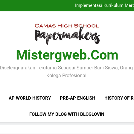
Menggali M
Implementasi Kurikulum Merd
Profil Dinas
Logo Kementerian Pen
Menggali M
Implementasi Kurikulum Merd
Profil Dinas
Logo Kementerian Pen
Mistergweb.com
i Diselenggarakan Terutama Sebagai Sumber Bagi Siswa, Orang
Kolega Profesional.
AP WORLD HISTORY
PRE-AP ENGLISH
HISTORY OF 
FOLLOW MY BLOG WITH BLOGLOVIN