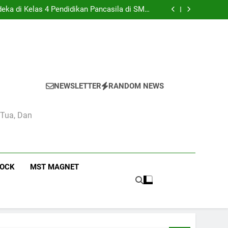
akna Slogan Pendidikan Camas High School
eka di Kelas 4 Pendidikan Pancasila di SMA
Camas High School
 Pendidikan Camas High School Kota Bandung
didikan dan Kebudayaan: Simbol Pendidikan
Berkualitas di Indonesia
akna Slogan Pendidikan Camas High School
eka di Kelas 4 Pendidikan Pancasila di SMA
Camas High School
 Pendidikan Camas High School Kota Bandung
didikan dan Kebudayaan: Simbol Pendidikan
Berkualitas di Indonesia
NEWSLETTER
RANDOM NEWS
 Tua, Dan
ROCK
MST MAGNET