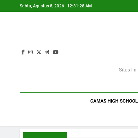
Skip
Sabtu, Agustus 8, 2026
12:31:29 AM
to
content
Situs In
CAMAS HIGH SCHOOL