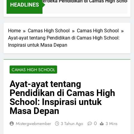
enal Beasiswa Merdeka Pendidikan di Camas High School
HEADLINES
 Ago
Home
Camas High School
Camas High School
Ayat-ayat tentang Pendidikan di Camas High School:
Inspirasi untuk Masa Depan
CAMAS HIGH SCHOOL
Ayat-ayat tentang
Pendidikan di Camas High
School: Inspirasi untuk
Masa Depan
0
Mistergwebmember
3 Tahun Ago
3 Mins