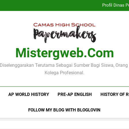
Implementasi Kurikulum Merd
Profil Dinas
Logo Kementerian Pen
Mengenal Poster Pendidika
Implementasi Kurikulum Merd
Profil Dinas
Logo Kementerian Pen
Mengenal Poster Pendidika
Mistergweb.com
i Diselenggarakan Terutama Sebagai Sumber Bagi Siswa, Orang
Kolega Profesional.
AP WORLD HISTORY
PRE-AP ENGLISH
HISTORY OF 
FOLLOW MY BLOG WITH BLOGLOVIN