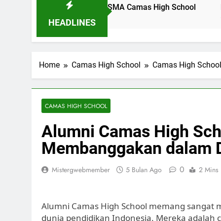
idikan Pancasila di SMA Camas High School
Profil Din
15 Jam Ago
HEADLINES
Home
Camas High School
Camas High Schoo
CAMAS HIGH SCHOOL
Alumni Camas High Scho
Membanggakan dalam Du
0
Mistergwebmember
5 Bulan Ago
2 Mins
Alumni Camas High School memang sangat 
dunia pendidikan Indonesia. Mereka adalah 