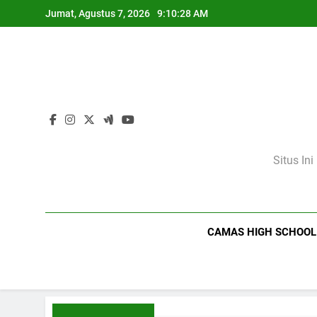
Skip
Jumat, Agustus 7, 2026
9:10:29 AM
to
content
Situs In
CAMAS HIGH SCHOOL