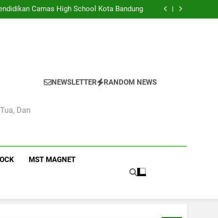
eka di Kelas 4 Pendidikan Pancasila di SMA
Camas High School
 Pendidikan Camas High School Kota Bandung
didikan dan Kebudayaan: Simbol Pendidikan
Berkualitas di Indonesia
n Estetika di Sekolah Menengah Camas High
School
eka di Kelas 4 Pendidikan Pancasila di SMA
Camas High School
 Pendidikan Camas High School Kota Bandung
didikan dan Kebudayaan: Simbol Pendidikan
Berkualitas di Indonesia
n Estetika di Sekolah Menengah Camas High
School
NEWSLETTER
RANDOM NEWS
 Tua, Dan
ROCK
MST MAGNET