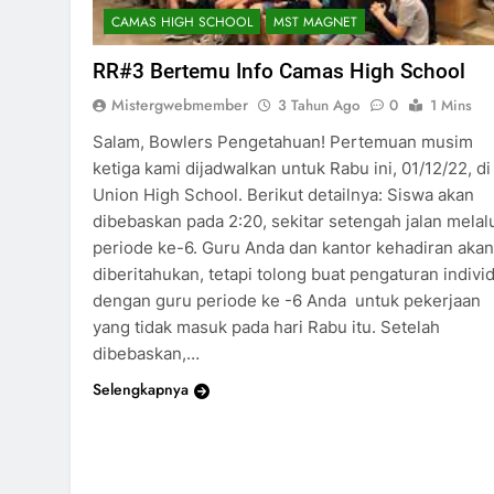
CAMAS HIGH SCHOOL
MST MAGNET
RR#3 Bertemu Info Camas High School
Mistergwebmember
3 Tahun Ago
0
1 Mins
Salam, Bowlers Pengetahuan! Pertemuan musim
ketiga kami dijadwalkan untuk Rabu ini, 01/12/22, di
Union High School. Berikut detailnya: Siswa akan
dibebaskan pada 2:20, sekitar setengah jalan melal
periode ke-6. Guru Anda dan kantor kehadiran akan
diberitahukan, tetapi tolong buat pengaturan indivi
dengan guru periode ke -6 Anda untuk pekerjaan
yang tidak masuk pada hari Rabu itu. Setelah
dibebaskan,…
Selengkapnya