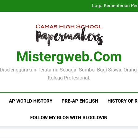
Profil Dinas
Logo Kementerian Pen
Mengenal Poster Pendidika
Mengenang Pidato Hari
Profil Dinas
Logo Kementerian Pen
Mengenal Poster Pendidika
Mengenang Pidato Hari
Mistergweb.com
i Diselenggarakan Terutama Sebagai Sumber Bagi Siswa, Orang
Kolega Profesional.
AP WORLD HISTORY
PRE-AP ENGLISH
HISTORY OF 
FOLLOW MY BLOG WITH BLOGLOVIN