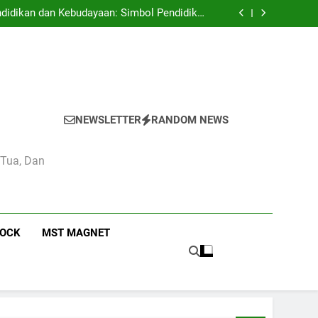
 Pendidikan Camas High School Kota Bandung
didikan dan Kebudayaan: Simbol Pendidikan
Berkualitas di Indonesia
n Estetika di Sekolah Menengah Camas High
School
 Pendidikan Nasional di Camas High School
 Pendidikan Camas High School Kota Bandung
didikan dan Kebudayaan: Simbol Pendidikan
Berkualitas di Indonesia
n Estetika di Sekolah Menengah Camas High
School
 Pendidikan Nasional di Camas High School
NEWSLETTER
RANDOM NEWS
 Tua, Dan
ROCK
MST MAGNET