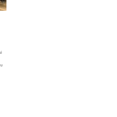
ui
du