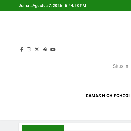
Skip
Jumat, Agustus 7, 2026
6:44:59 PM
to
content
Situs In
CAMAS HIGH SCHOOL