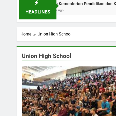
ta Bandung
Logo Kementerian Pendidikan dan Kebudayaa
2 Hari Ago
HEADLINES
Home
Union High School
Union High School