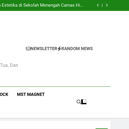
didikan dan Kebudayaan: Simbol Pendidikan
Berkualitas di Indonesia
n Estetika di Sekolah Menengah Camas High
School
 Pendidikan Nasional di Camas High School
mbaga Pendidikan: Kasus Camas High School
didikan dan Kebudayaan: Simbol Pendidikan
Berkualitas di Indonesia
n Estetika di Sekolah Menengah Camas High
School
 Pendidikan Nasional di Camas High School
mbaga Pendidikan: Kasus Camas High School
NEWSLETTER
RANDOM NEWS
 Tua, Dan
ROCK
MST MAGNET