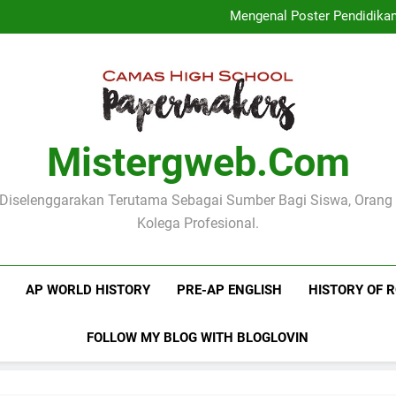
Logo Kementerian Pen
Mengenal Poster Pendidika
Mengenang Pidato Hari
Pentingnya Fungsi Manifes Le
Logo Kementerian Pen
Mengenal Poster Pendidika
Mengenang Pidato Hari
Pentingnya Fungsi Manifes Le
Mistergweb.com
i Diselenggarakan Terutama Sebagai Sumber Bagi Siswa, Orang
Kolega Profesional.
AP WORLD HISTORY
PRE-AP ENGLISH
HISTORY OF 
FOLLOW MY BLOG WITH BLOGLOVIN