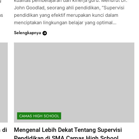
g
kualitas pembelajaran dan kinerja guru. Menurut Dr.
John Goodlad, seorang ahli pendidikan, “Supervisi
as
pendidikan yang efektif merupakan kunci dalam
menciptakan lingkungan belajar yang optimal…
Selengkapnya
CAMAS HIGH SCHOOL
 di
Mengenal Lebih Dekat Tentang Supervisi
Pendidikan di SMA Camas High School