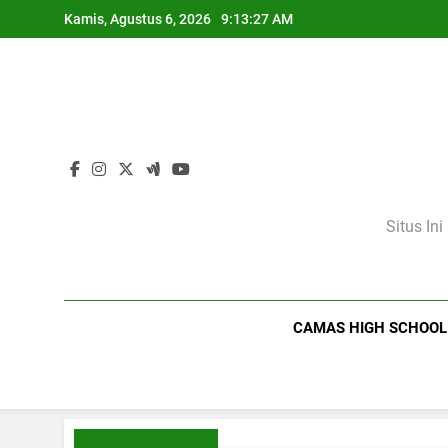
Skip
Kamis, Agustus 6, 2026
9:13:28 AM
to
content
Situs In
CAMAS HIGH SCHOOL