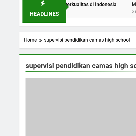
ol Pendidikan Berkualitas di Indonesia
Mengenal Post
2 Hari Ago
HEADLINES
Home
supervisi pendidikan camas high school
supervisi pendidikan camas high s