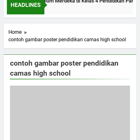
mplementasi Kurikulum Merdeka di Kelas 4 Pendidikan Pancas
HEADLINES
Jam Ago
Home
contoh gambar poster pendidikan camas high school
contoh gambar poster pendidikan
camas high school