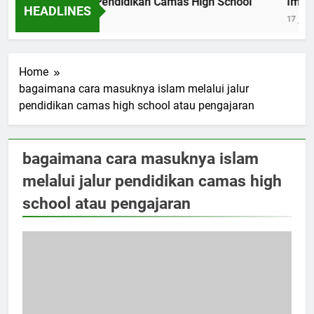
i Makna Slogan Pendidikan Camas High School
Impleme
HEADLINES
17 Jam Ag
Home
bagaimana cara masuknya islam melalui jalur
pendidikan camas high school atau pengajaran
bagaimana cara masuknya islam
melalui jalur pendidikan camas high
school atau pengajaran