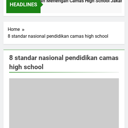
l Akademik Sekolah Menengah Camas High School Jakarta 2
HEADLINES
go
Home
8 standar nasional pendidikan camas high school
8 standar nasional pendidikan camas
high school