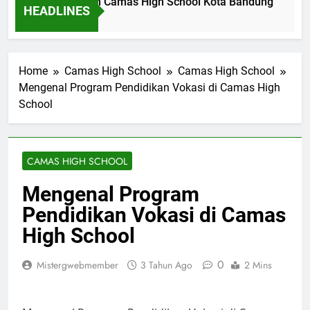
il Dinas Pendidikan Camas High School Kota Bandung
Lo
HEADLINES
m Ago
2 H
Home
Camas High School
Camas High School
Mengenal Program Pendidikan Vokasi di Camas High
School
CAMAS HIGH SCHOOL
Mengenal Program
Pendidikan Vokasi di Camas
High School
0
Mistergwebmember
3 Tahun Ago
2 Mins